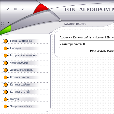
ТОВ "АГРОПРОМ-
КАТАЛОГ САЙТІВ
Головна
»
Каталог сайтів
»
Новини і ЗМІ
»
Головна сторінка
У категорії сайтів
:
0
Послуги
Не знайдено матер
Історія підприємства
Фотоальбоми
Дошка оголошень
Каталог сайтів
Каталог файлів
Каталог статей
Форум
Зворотній зв'язок