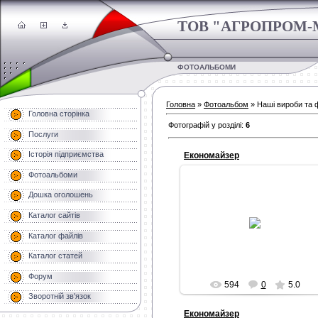
ТОВ "АГРОПРОМ-
ФОТОАЛЬБОМИ
Головна
»
Фотоальбом
» Наші вироби та 
Головна сторінка
Фотографій у розділі
:
6
Послуги
Історія підприємства
Економайзер
Фотоальбоми
Дошка оголошень
13.02.2012
Каталог сайтів
Inquisitor
Каталог файлів
Каталог статей
Форум
594
0
5.0
Зворотній зв'язок
Економайзер