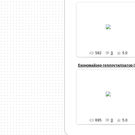
13.02.2012
Inquisitor
582
0
5.0
Економайзер-теплоутилізатор (
30.01.2012
Inquisitor
695
0
5.0